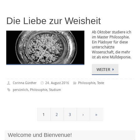
Die Liebe zur Weisheit
Ab Oktober studiere ich
im Master Philosophie.
Ein Plädoyer für diese
unterschätzte
Wissenschaft, die mehr
ist als eine Mülldeponie.
WEITER
Corinna Günther
24. August 2016
Philosophie
,
Texte
persönlich
,
Philosophie
,
Studium
1
2
3
›
»
Welcome und Bienvenue!