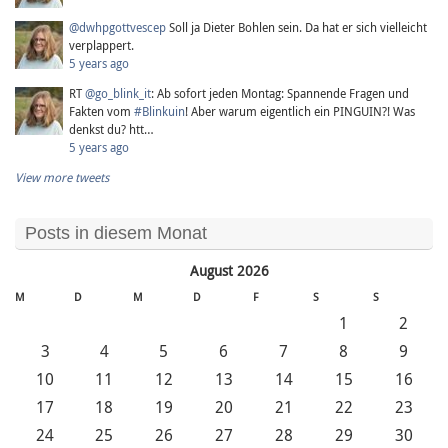
@dwhpgottvescep
Soll ja Dieter Bohlen sein. Da hat er sich vielleicht
verplappert.
5 years ago
RT
@go_blink_it
: Ab sofort jeden Montag: Spannende Fragen und
Fakten vom
#Blinkuin
! Aber warum eigentlich ein PINGUIN?! Was
denkst du? htt…
5 years ago
View more tweets
Posts in diesem Monat
August 2026
M
D
M
D
F
S
S
1
2
3
4
5
6
7
8
9
10
11
12
13
14
15
16
17
18
19
20
21
22
23
24
25
26
27
28
29
30