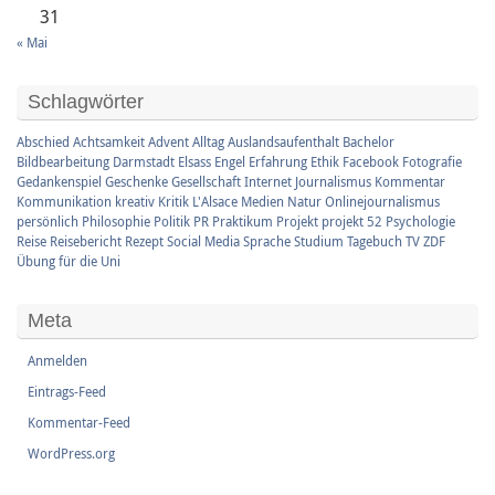
31
« Mai
Schlagwörter
Abschied
Achtsamkeit
Advent
Alltag
Auslandsaufenthalt
Bachelor
Bildbearbeitung
Darmstadt
Elsass
Engel
Erfahrung
Ethik
Facebook
Fotografie
Gedankenspiel
Geschenke
Gesellschaft
Internet
Journalismus
Kommentar
Kommunikation
kreativ
Kritik
L'Alsace
Medien
Natur
Onlinejournalismus
persönlich
Philosophie
Politik
PR
Praktikum
Projekt
projekt 52
Psychologie
Reise
Reisebericht
Rezept
Social Media
Sprache
Studium
Tagebuch
TV
ZDF
Übung für die Uni
Meta
Anmelden
Eintrags-Feed
Kommentar-Feed
WordPress.org