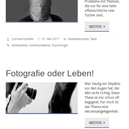
Probleme mit Themen,
die nur für eine Seite
offensichtliche rote
Tücher sind.
WEITER
Corinna Günther
31. Mai 2017
Gedankenspiele
,
Texte
Achtsamkeit
,
Kommunikation
,
Psychologie
Fotografie oder Leben!
Wer häufig ein Objektiv
vor den Augen hat, der
lebt nicht richtig. Diese
These ist mir schon oft
begegnet. Für mich ist
das Thema eine
Herzensangelegenheit.
WEITER