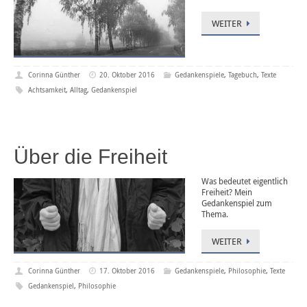
WEITER
Corinna Günther
20. Oktober 2016
Gedankenspiele
,
Tagebuch
,
Texte
Achtsamkeit
,
Alltag
,
Gedankenspiel
Über die Freiheit
Was bedeutet eigentlich
Freiheit? Mein
Gedankenspiel zum
Thema.
WEITER
Corinna Günther
17. Oktober 2016
Gedankenspiele
,
Philosophie
,
Texte
Gedankenspiel
,
Philosophie