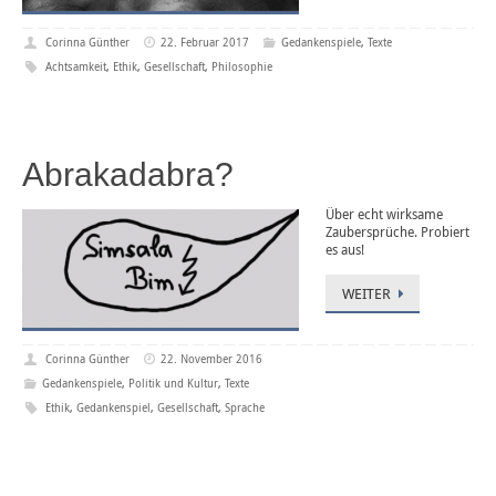
Corinna Günther
22. Februar 2017
Gedankenspiele
,
Texte
Achtsamkeit
,
Ethik
,
Gesellschaft
,
Philosophie
Abrakadabra?
Über echt wirksame
Zaubersprüche. Probiert
es aus!
WEITER
Corinna Günther
22. November 2016
Gedankenspiele
,
Politik und Kultur
,
Texte
Ethik
,
Gedankenspiel
,
Gesellschaft
,
Sprache