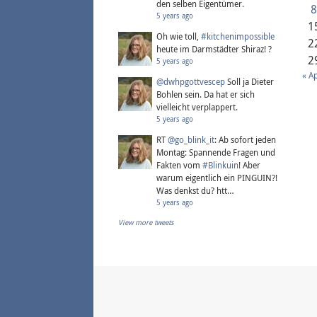
den selben Eigentümer.
5 years ago
1
Oh wie toll,
#kitchenimpossible
2
heute im Darmstädter Shiraz! ?
2
5 years ago
« Ap
@dwhpgottvescep
Soll ja Dieter
Bohlen sein. Da hat er sich
vielleicht verplappert.
5 years ago
RT
@go_blink_it
: Ab sofort jeden
Montag: Spannende Fragen und
Fakten vom
#Blinkuin
! Aber
warum eigentlich ein PINGUIN?!
Was denkst du? htt…
5 years ago
View more tweets