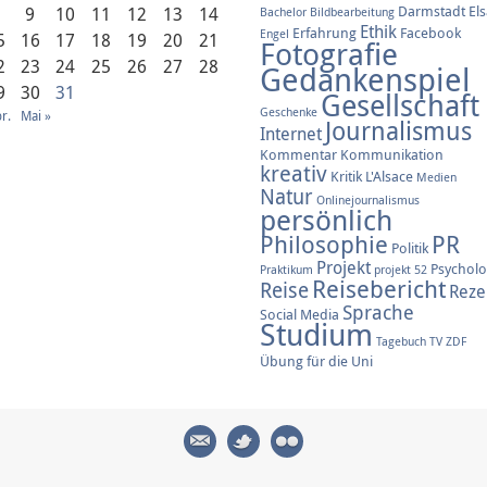
Darmstadt
El
8
9
10
11
12
13
14
Bachelor
Bildbearbeitung
Ethik
Erfahrung
Facebook
Engel
5
16
17
18
19
20
21
Fotografie
2
23
24
25
26
27
28
Gedankenspiel
9
30
31
Gesellschaft
Geschenke
r.
Mai »
Journalismus
Internet
Kommentar
Kommunikation
kreativ
Kritik
L'Alsace
Medien
Natur
Onlinejournalismus
persönlich
Philosophie
PR
Politik
Projekt
Psycholo
Praktikum
projekt 52
Reisebericht
Reise
Reze
Sprache
Social Media
Studium
Tagebuch
TV
ZDF
Übung für die Uni