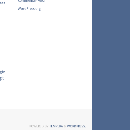
Kommentar-Feed
sass
WordPress.org
gie
pt
POWERED BY
TEMPERA
&
WORDPRESS.