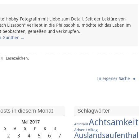
rte Hobby-Fotografin mit Liebe zum Detail. Seit der Lektüre von
ach Lissabon" verliebt in die Philosophie, möchte ich das Leben im
t beobachten, genießen und verknüpfen.
na Günther
→
Lesezeichen
.
In eigener Sache
osts in diesem Monat
Schlagwörter
Achtsamkeit
Mai 2017
Abschied
D
M
D
F
S
S
Advent
Alltag
Auslandsaufenthal
1
2
3
4
5
6
7