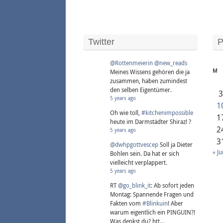
Twitter
P
@Rottenmeierin
@new_reads
M
Meines Wissens gehören die ja
zusammen, haben zumindest
den selben Eigentümer.
5 years ago
1
Oh wie toll,
#kitchenimpossible
1
heute im Darmstädter Shiraz! ?
2
5 years ago
3
@dwhpgottvescep
Soll ja Dieter
« Ju
Bohlen sein. Da hat er sich
vielleicht verplappert.
5 years ago
RT
@go_blink_it
: Ab sofort jeden
Montag: Spannende Fragen und
Fakten vom
#Blinkuin
! Aber
warum eigentlich ein PINGUIN?!
Was denkst du? htt…