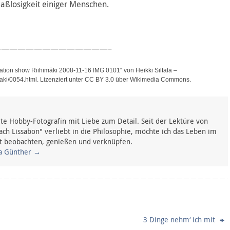
aßlosigkeit einiger Menschen.
—————————————–
ation show Riihimäki 2008-11-16 IMG 0101“ von Heikki Siltala –
imaki/0054.html. Lizenziert unter CC BY 3.0 über Wikimedia Commons.
rte Hobby-Fotografin mit Liebe zum Detail. Seit der Lektüre von
ach Lissabon" verliebt in die Philosophie, möchte ich das Leben im
t beobachten, genießen und verknüpfen.
na Günther
→
3 Dinge nehm‘ ich mit