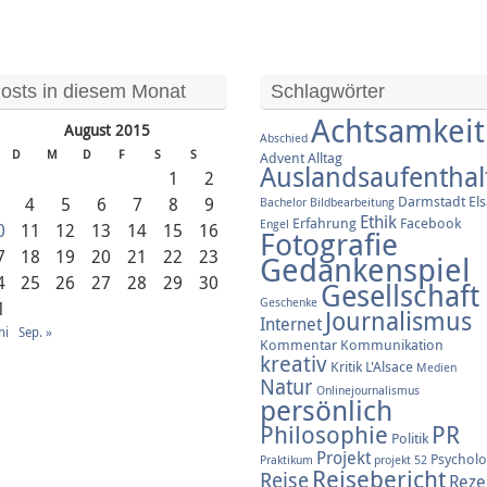
osts in diesem Monat
Schlagwörter
Achtsamkeit
August 2015
Abschied
D
M
D
F
S
S
Advent
Alltag
Auslandsaufenthal
1
2
Darmstadt
El
3
4
5
6
7
8
9
Bachelor
Bildbearbeitung
Ethik
Erfahrung
Facebook
Engel
0
11
12
13
14
15
16
Fotografie
7
18
19
20
21
22
23
Gedankenspiel
4
25
26
27
28
29
30
Gesellschaft
Geschenke
1
Journalismus
Internet
ni
Sep. »
Kommentar
Kommunikation
kreativ
Kritik
L'Alsace
Medien
Natur
Onlinejournalismus
persönlich
Philosophie
PR
Politik
Projekt
Psycholo
Praktikum
projekt 52
Reisebericht
Reise
Reze