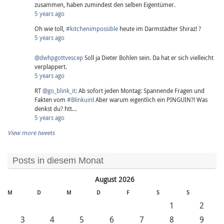
zusammen, haben zumindest den selben Eigentümer.
5 years ago
Oh wie toll,
#kitchenimpossible
heute im Darmstädter Shiraz! ?
5 years ago
@dwhpgottvescep
Soll ja Dieter Bohlen sein. Da hat er sich vielleicht
verplappert.
5 years ago
RT
@go_blink_it
: Ab sofort jeden Montag: Spannende Fragen und
Fakten vom
#Blinkuin
! Aber warum eigentlich ein PINGUIN?! Was
denkst du? htt…
5 years ago
View more tweets
Posts in diesem Monat
August 2026
M
D
M
D
F
S
S
1
2
3
4
5
6
7
8
9