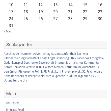
10
11
12
13
14
15
16
17
18
19
20
21
22
23
24
25
26
27
28
29
30
31
« Mai
Schlagwörter
Abschied
Achtsamkeit
Advent
Alltag
Auslandsaufenthalt
Bachelor
Bildbearbeitung
Darmstadt
Elsass
Engel
Erfahrung
Ethik
Facebook
Fotografie
Gedankenspiel
Geschenke
Gesellschaft
Internet
Journalismus
Kommentar
Kommunikation
kreativ
Kritik
L'Alsace
Medien
Natur
Onlinejournalismus
persönlich
Philosophie
Politik
PR
Praktikum
Projekt
projekt 52
Psychologie
Reise
Reisebericht
Rezept
Social Media
Sprache
Studium
Tagebuch
TV
ZDF
Übung für die Uni
Meta
Anmelden
Eintrags-Feed