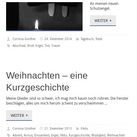
An meinen neuen
Schutzengel.
WEITER
Corinna Günther
24. Dezember 2014
Tagebuch
,
Texte
Abschied
,
Brief
,
Engel
,
Tod
,
Trauer
Weihnachten – eine
Kurzgeschichte
Meine Glieder sind so schwer, ich mag mich kaum noch rühren. Die Fenster
beschlagen, alles um mich herum scheint zu verschwimmen …
WEITER
Corinna Günther
21. Dezember 2013
Fiktiv
Advent
,
Armut
,
Einsamkeit
,
Engel
,
fiktiv
,
Kurzgeschichte
,
Müdigkeit
,
Weihnachten