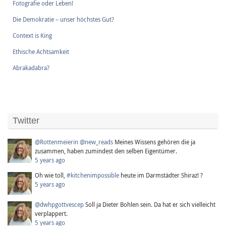
Fotografie oder Leben!
Die Demokratie – unser höchstes Gut?
Context is King
Ethische Achtsamkeit
Abrakadabra?
Twitter
@Rottenmeierin
@new_reads
Meines Wissens gehören die ja
zusammen, haben zumindest den selben Eigentümer.
5 years ago
Oh wie toll,
#kitchenimpossible
heute im Darmstädter Shiraz! ?
5 years ago
@dwhpgottvescep
Soll ja Dieter Bohlen sein. Da hat er sich vielleicht
verplappert.
5 years ago