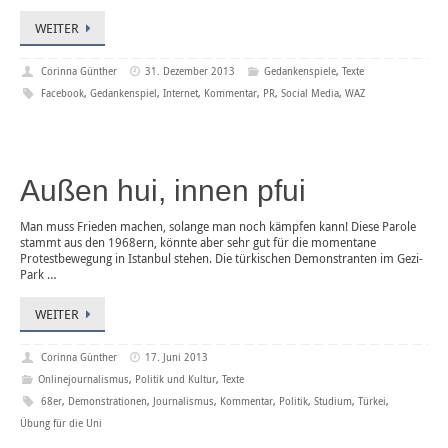
WEITER
Corinna Günther
31. Dezember 2013
Gedankenspiele
,
Texte
Facebook
,
Gedankenspiel
,
Internet
,
Kommentar
,
PR
,
Social Media
,
WAZ
Außen hui, innen pfui
Man muss Frieden machen, solange man noch kämpfen kann! Diese Parole
stammt aus den 1968ern, könnte aber sehr gut für die momentane
Protestbewegung in Istanbul stehen. Die türkischen Demonstranten im Gezi-
Park …
WEITER
Corinna Günther
17. Juni 2013
Onlinejournalismus
,
Politik und Kultur
,
Texte
68er
,
Demonstrationen
,
Journalismus
,
Kommentar
,
Politik
,
Studium
,
Türkei
,
Übung für die Uni