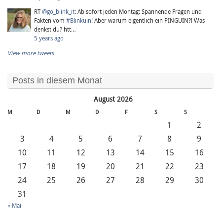
RT
@go_blink_it
: Ab sofort jeden Montag: Spannende Fragen und
Fakten vom
#Blinkuin
! Aber warum eigentlich ein PINGUIN?! Was
denkst du? htt…
5 years ago
View more tweets
Posts in diesem Monat
August 2026
M
D
M
D
F
S
S
1
2
3
4
5
6
7
8
9
10
11
12
13
14
15
16
17
18
19
20
21
22
23
24
25
26
27
28
29
30
31
« Mai