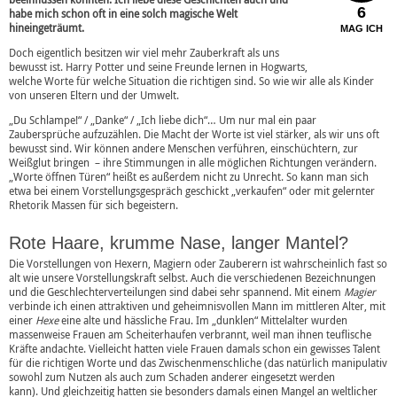
6
habe mich schon oft in eine solch magische Welt
hineingeträumt.
MAG ICH
Doch eigentlich besitzen wir viel mehr Zauberkraft als uns
bewusst ist. Harry Potter und seine Freunde lernen in Hogwarts,
welche Worte für welche Situation die richtigen sind. So wie wir alle als Kinder
von unseren Eltern und der Umwelt.
„Du Schlampe!“ / „Danke“ / „Ich liebe dich“… Um nur mal ein paar
Zaubersprüche aufzuzählen. Die Macht der Worte ist viel stärker, als wir uns oft
bewusst sind. Wir können andere Menschen verführen, einschüchtern, zur
Weißglut bringen – ihre Stimmungen in alle möglichen Richtungen verändern.
„Worte öffnen Türen“ heißt es außerdem nicht zu Unrecht. So kann man sich
etwa bei einem Vorstellungsgespräch geschickt „verkaufen“ oder mit gelernter
Rhetorik Massen für sich begeistern.
Rote Haare, krumme Nase, langer Mantel?
Die Vorstellungen von Hexern, Magiern oder Zauberern ist wahrscheinlich fast so
alt wie unsere Vorstellungskraft selbst. Auch die verschiedenen Bezeichnungen
und die Geschlechterverteilungen sind dabei sehr spannend. Mit einem
Magier
verbinde ich einen attraktiven und geheimnisvollen Mann im mittleren Alter, mit
einer
Hexe
eine alte und hässliche Frau. Im „dunklen“ Mittelalter wurden
massenweise Frauen am Scheiterhaufen verbrannt, weil man ihnen teuflische
Kräfte andachte. Vielleicht hatten viele Frauen damals schon ein gewisses Talent
für die richtigen Worte und das Zwischenmenschliche (das natürlich manipulativ
sowohl zum Nutzen als auch zum Schaden anderer eingesetzt werden
kann). Und gleichzeitig hatten sie besonders damals einen Mangel an weltlicher