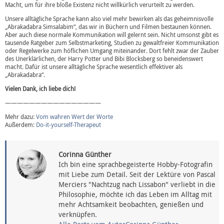
Macht, um für ihre bloße Existenz nicht willkürlich verurteilt zu werden.
Unsere alltägliche Sprache kann also viel mehr bewirken als das geheimnisvolle
„Abrakadabra Simsalabim“, das wir in Büchern und Filmen bestaunen können.
Aber auch diese normale Kommunikation will gelernt sein. Nicht umsonst gibt es
tausende Ratgeber zum Selbstmarketing, Studien zu gewaltfreier Kommunikation
oder Regelwerke zum höflichen Umgang miteinander. Dort fehlt zwar der Zauber
des Unerklärlichen, der Harry Potter und Bibi Blocksberg so beneidenswert
macht. Dafür ist unsere alltägliche Sprache wesentlich effektiver als
„Abrakadabra“.
Vielen Dank, ich liebe dich!
————————————————
Mehr dazu:
Vom wahren Wert der Worte
Außerdem:
Do-it-yourself-Therapeut
Corinna Günther
Ich bin eine sprachbegeisterte Hobby-Fotografin
mit Liebe zum Detail. Seit der Lektüre von Pascal
Merciers "Nachtzug nach Lissabon" verliebt in die
Philosophie, möchte ich das Leben im Alltag mit
mehr Achtsamkeit beobachten, genießen und
verknüpfen.