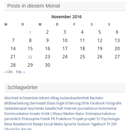
Posts in diesem Monat
November 2016
M
D
M
D
F
S
S
2
3
4
5
6
1
7
8
9
10
11
12
13
14
15
16
17
18
19
20
21
23
24
25
26
27
22
28
29
30
« Okt.
Feb. »
Schlagwörter
Abschied
Achtsamkeit
Advent
Alltag
Auslandsaufenthalt
Bachelor
Bildbearbeitung
Darmstadt
Elsass
Engel
Erfahrung
Ethik
Facebook
Fotografie
Gedankenspiel
Geschenke
Gesellschaft
Internet
Journalismus
Kommentar
Kommunikation
kreativ
Kritik
L'Alsace
Medien
Natur
Onlinejournalismus
persönlich
Philosophie
Politik
PR
Praktikum
Projekt
projekt 52
Psychologie
Reise
Reisebericht
Rezept
Social Media
Sprache
Studium
Tagebuch
TV
ZDF
Übung für die Uni