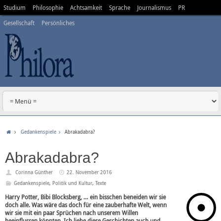
Studium
Philosophie
Achtsamkeit
Sprache
Journalismus
PR
Gesellschaft
Persönliches
Gedankenspiele
Abrakadabra?
Abrakadabra?
Corinna Günther
22. November 2016
Gedankenspiele
,
Politik und Kultur
,
Texte
Harry Potter, Bibi Blocksberg, … ein bisschen beneiden wir sie
doch alle. Was wäre das doch für eine zauberhafte Welt, wenn
wir sie mit ein paar Sprüchen nach unserem Willen
beeinflussen könnten. Ich liebe diese Geschichten auch und