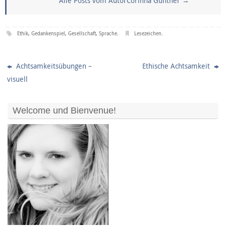
Alle Posts vom AutorCorinna Günther
→
Ethik
,
Gedankenspiel
,
Gesellschaft
,
Sprache
.
Lesezeichen
.
Achtsamkeitsübungen –
Ethische Achtsamkeit
visuell
Welcome und Bienvenue!