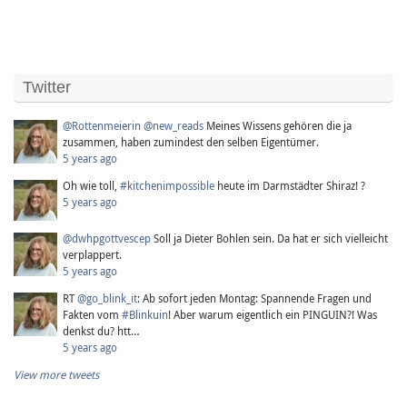
Twitter
@Rottenmeierin
@new_reads
Meines Wissens gehören die ja
zusammen, haben zumindest den selben Eigentümer.
5 years ago
Oh wie toll,
#kitchenimpossible
heute im Darmstädter Shiraz! ?
5 years ago
@dwhpgottvescep
Soll ja Dieter Bohlen sein. Da hat er sich vielleicht
verplappert.
5 years ago
RT
@go_blink_it
: Ab sofort jeden Montag: Spannende Fragen und
Fakten vom
#Blinkuin
! Aber warum eigentlich ein PINGUIN?! Was
denkst du? htt…
5 years ago
View more tweets