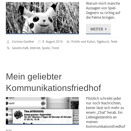
Warum mich manche
Aussagen von Spiel-
Gegnern so richtig auf
die Palme bringen.
WEITER
Corinna Günther
8. August 2016
Politik und Kultur
,
Tagebuch
,
Texte
Gesellschaft
,
Internet
,
Spiele
,
Trend
Mein geliebter
Kommunikationsfriedhof
Plötzlich schreibt jeder
nur noch Nachrichten,
keiner lässt sich mehr zu
einem „Chat“ herab. Ein
Liebesgeständnis an
meinen
Kommunikationsfriedhof