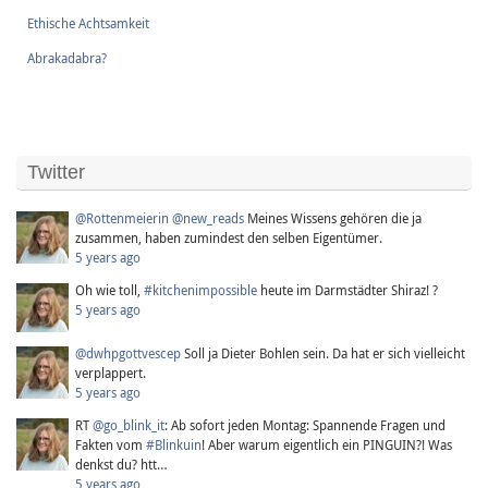
Ethische Achtsamkeit
Abrakadabra?
Twitter
@Rottenmeierin
@new_reads
Meines Wissens gehören die ja
zusammen, haben zumindest den selben Eigentümer.
5 years ago
Oh wie toll,
#kitchenimpossible
heute im Darmstädter Shiraz! ?
5 years ago
@dwhpgottvescep
Soll ja Dieter Bohlen sein. Da hat er sich vielleicht
verplappert.
5 years ago
RT
@go_blink_it
: Ab sofort jeden Montag: Spannende Fragen und
Fakten vom
#Blinkuin
! Aber warum eigentlich ein PINGUIN?! Was
denkst du? htt…
5 years ago