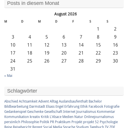
Posts in diesem Monat
August 2026
M
D
M
D
F
S
S
1
2
3
4
5
6
7
8
9
10
11
12
13
14
15
16
17
18
19
20
21
22
23
24
25
26
27
28
29
30
31
« Mai
Schlagwörter
Abschied
Achtsamkeit
Advent
Alltag
Auslandsaufenthalt
Bachelor
Bildbearbeitung
Darmstadt
Elsass
Engel
Erfahrung
Ethik
Facebook
Fotografie
Gedankenspiel
Geschenke
Gesellschaft
Internet
Journalismus
Kommentar
Kommunikation
kreativ
Kritik
L'Alsace
Medien
Natur
Onlinejournalismus
persönlich
Philosophie
Politik
PR
Praktikum
Projekt
projekt 52
Psychologie
Reise
Reisebericht
Rezept
Social Media
Sprache
Studium
Tagebuch
TV
ZDF