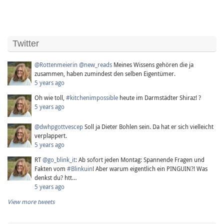
Twitter
@Rottenmeierin
@new_reads
Meines Wissens gehören die ja
zusammen, haben zumindest den selben Eigentümer.
5 years ago
Oh wie toll,
#kitchenimpossible
heute im Darmstädter Shiraz! ?
5 years ago
@dwhpgottvescep
Soll ja Dieter Bohlen sein. Da hat er sich vielleicht
verplappert.
5 years ago
RT
@go_blink_it
: Ab sofort jeden Montag: Spannende Fragen und
Fakten vom
#Blinkuin
! Aber warum eigentlich ein PINGUIN?! Was
denkst du? htt…
5 years ago
View more tweets