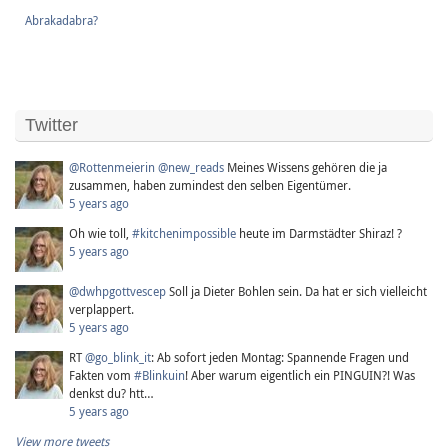
Abrakadabra?
Twitter
@Rottenmeierin
@new_reads
Meines Wissens gehören die ja
zusammen, haben zumindest den selben Eigentümer.
5 years ago
Oh wie toll,
#kitchenimpossible
heute im Darmstädter Shiraz! ?
5 years ago
@dwhpgottvescep
Soll ja Dieter Bohlen sein. Da hat er sich vielleicht
verplappert.
5 years ago
RT
@go_blink_it
: Ab sofort jeden Montag: Spannende Fragen und
Fakten vom
#Blinkuin
! Aber warum eigentlich ein PINGUIN?! Was
denkst du? htt…
5 years ago
View more tweets