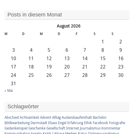
Posts in diesem Monat
August 2026
M
D
M
D
F
S
S
1
2
3
4
5
6
7
8
9
10
11
12
13
14
15
16
17
18
19
20
21
22
23
24
25
26
27
28
29
30
31
« Mai
Schlagwörter
Abschied
Achtsamkeit
Advent
Alltag
Auslandsaufenthalt
Bachelor
Bildbearbeitung
Darmstadt
Elsass
Engel
Erfahrung
Ethik
Facebook
Fotografie
Gedankenspiel
Geschenke
Gesellschaft
Internet
Journalismus
Kommentar
Kommunikation
kreativ
Kritik
L'Alsace
Medien
Natur
Onlinejournalismus