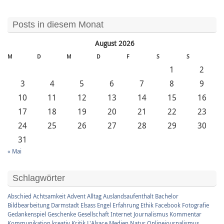
Posts in diesem Monat
August 2026
M
D
M
D
F
S
S
1
2
3
4
5
6
7
8
9
10
11
12
13
14
15
16
17
18
19
20
21
22
23
24
25
26
27
28
29
30
31
« Mai
Schlagwörter
Abschied
Achtsamkeit
Advent
Alltag
Auslandsaufenthalt
Bachelor
Bildbearbeitung
Darmstadt
Elsass
Engel
Erfahrung
Ethik
Facebook
Fotografie
Gedankenspiel
Geschenke
Gesellschaft
Internet
Journalismus
Kommentar
Kommunikation
kreativ
Kritik
L'Alsace
Medien
Natur
Onlinejournalismus