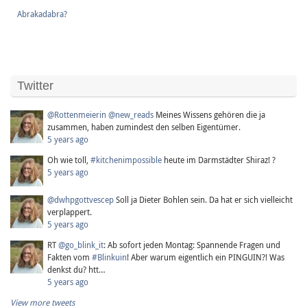
Abrakadabra?
Twitter
@Rottenmeierin
@new_reads
Meines Wissens gehören die ja
zusammen, haben zumindest den selben Eigentümer.
5 years ago
Oh wie toll,
#kitchenimpossible
heute im Darmstädter Shiraz! ?
5 years ago
@dwhpgottvescep
Soll ja Dieter Bohlen sein. Da hat er sich vielleicht
verplappert.
5 years ago
RT
@go_blink_it
: Ab sofort jeden Montag: Spannende Fragen und
Fakten vom
#Blinkuin
! Aber warum eigentlich ein PINGUIN?! Was
denkst du? htt…
5 years ago
View more tweets