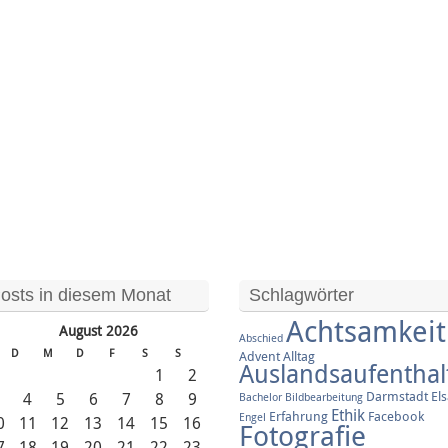
osts in diesem Monat
Schlagwörter
Achtsamkeit
August 2026
Abschied
D
M
D
F
S
S
Advent
Alltag
Auslandsaufenthal
1
2
Darmstadt
El
3
4
5
6
7
8
9
Bachelor
Bildbearbeitung
Ethik
Erfahrung
Facebook
Engel
0
11
12
13
14
15
16
Fotografie
7
18
19
20
21
22
23