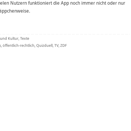
ielen Nutzern funktioniert die App noch immer nicht oder nur
äppchenweise.
k und Kultur
Texte
,
k
öffentlich-rechtlich
Quizduell
TV
ZDF
,
,
,
,