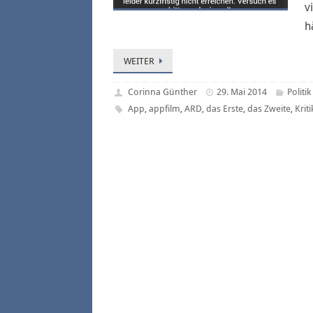
v
h
WEITER
Corinna Günther
29. Mai 2014
Politi
App
appfilm
ARD
das Erste
das Zweite
Kriti
,
,
,
,
,