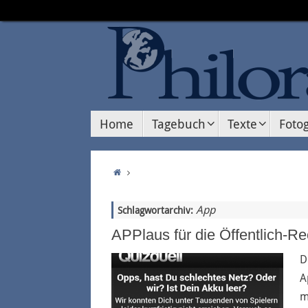
Home
Tagebuch
Texte
Fotog
App
Schlagwortarchiv:
APPlaus für die Öffentlich-Re
D
A
m