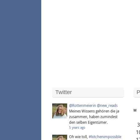
Twitter
P
@Rottenmeierin
@new_reads
M
Meines Wissens gehören die ja
zusammen, haben zumindest
den selben Eigentümer.
5 years ago
1
Oh wie toll,
#kitchenimpossible
1