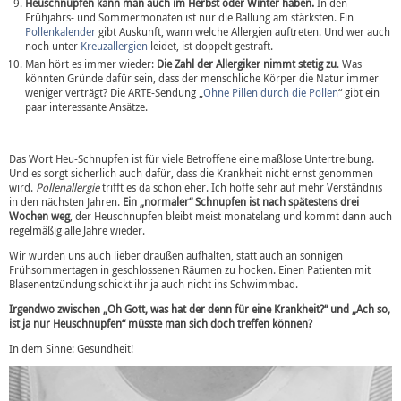
Heuschnupfen kann man auch im Herbst oder Winter haben.
In den
Frühjahrs- und Sommermonaten ist nur die Ballung am stärksten. Ein
Pollenkalender
gibt Auskunft, wann welche Allergien auftreten. Und wer auch
noch unter
Kreuzallergien
leidet, ist doppelt gestraft.
Man hört es immer wieder:
Die Zahl der Allergiker nimmt stetig zu
. Was
könnten Gründe dafür sein, dass der menschliche Körper die Natur immer
weniger verträgt? Die ARTE-Sendung „
Ohne Pillen durch die Pollen
“ gibt ein
paar interessante Ansätze.
Das Wort Heu-Schnupfen ist für viele Betroffene eine maßlose Untertreibung.
Und es sorgt sicherlich auch dafür, dass die Krankheit nicht ernst genommen
wird.
Pollenallergie
trifft es da schon eher. Ich hoffe sehr auf mehr Verständnis
in den nächsten Jahren.
Ein „normaler“ Schnupfen ist nach spätestens drei
Wochen weg
, der Heuschnupfen bleibt meist monatelang und kommt dann auch
regelmäßig alle Jahre wieder.
Wir würden uns auch lieber draußen aufhalten, statt auch an sonnigen
Frühsommertagen in geschlossenen Räumen zu hocken. Einen Patienten mit
Blasenentzündung schickt ihr ja auch nicht ins Schwimmbad.
Irgendwo zwischen „Oh Gott, was hat der denn für eine Krankheit?“ und „Ach so,
ist ja nur Heuschnupfen“ müsste man sich doch treffen können?
In dem Sinne: Gesundheit!