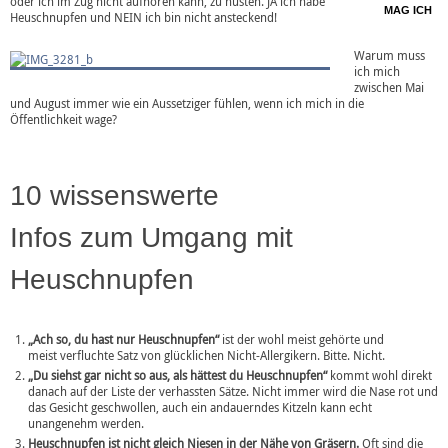
oder ich im Zug nicht aufhören kann, zu husten. JA ich habe
MAG ICH
Heuschnupfen und NEIN ich bin nicht ansteckend!
Warum muss
ich mich
zwischen Mai
und August immer wie ein Aussetziger fühlen, wenn ich mich in die
Öffentlichkeit wage?
10 wissenswerte
Infos zum Umgang mit
Heuschnupfen
„Ach so, du hast nur Heuschnupfen“
ist der wohl meist gehörte und
meist verfluchte Satz von glücklichen Nicht-Allergikern. Bitte. Nicht.
„Du siehst gar nicht so aus, als hättest du Heuschnupfen“
kommt wohl direkt
danach auf der Liste der verhassten Sätze. Nicht immer wird die Nase rot und
das Gesicht geschwollen, auch ein andauerndes Kitzeln kann echt
unangenehm werden.
Heuschnupfen ist nicht gleich Niesen in der Nähe von Gräsern.
Oft sind die