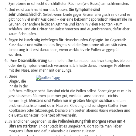
Symptome in schlecht durchlüfteten Räumen (wie Busse) am schlimmsten.
Und es ist auch nicht nur das Niesen.
Die Symptome sind
sehr unterschiedlich.
Selbst wenn beide gegen Gräser allergisch sind (und es
gibt noch viel mehr Auslöser!) – der eine bekommt sporadisch Niesanfälle im
Grünen, der andere leidet an Asthma und kann in vielen Nächten kaum
schlafen. Und ein Dritter hat Halsschmerzen und Augenbrennen, dafür aber
kaum Schnupfen.
Regen ist kurzfristig
kein
Segen für Heuschnupfen-Geplagte
. Im Gegenteil:
Kurz davor und während des Regens sind die Symptome oft am stärksten.
Linderung tritt erst danach ein, wenn wirklich viele Pollen weggespült
wurden.
Eine
Desensibilisierung
kann helfen. Sie kann aber auch wirkungslos bleiben
oder die Symptome einfach verändern. Ich hatte danach weniger Probleme
mit der Nase, aber mehr mit der Lunge.
Diese
Dinger, die
ihr da in der
Luft herumfliegen seht. Das sind nicht die Pollen selbst. Sonst ginge es mir in
geschlossenen Räumen ja immer gut, weil da – anscheinend – nichts
herumfliegt.
Meistens sind Pollen nur in großen Mengen sichtbar
und am
problematischsten sind sie in Haaren, Kleidung und sonstigen Stoffen (wie
Kopfkissen oder Sitzbezüge). Deshalb am besten abends Haare waschen und
die Bettwäsche zur Pollenzeit oft wechseln.
In ländlichen Gegenden ist die
Pollenbelastung früh morgens (etwa um 4
Uhr) am stärksten.
In der Stadt ist es umgekehrt, dort sollte man lieber
morgens lüften und dafür abends die Fenster zulassen.