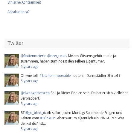
Ethische Achtsamkeit
Abrakadabra?
Twitter
@Rottenmeierin
@new_reads
Meines Wissens gehören die ja
zusammen, haben zumindest den selben Eigentümer.
5 years ago
Oh wie toll,
#kitchenimpossible
heute im Darmstädter Shiraz! ?
5 years ago
@dwhpgottvescep
Soll ja Dieter Bohlen sein. Da hat er sich vielleicht
verplappert.
5 years ago
RT
@go_blink_it
: Ab sofort jeden Montag: Spannende Fragen und
Fakten vom
#Blinkuin
! Aber warum eigentlich ein PINGUIN?! Was
denkst du? htt…
5 years ago