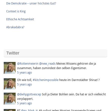
Die Demokratie – unser höchstes Gut?
Context is King
Ethische Achtsamkeit
Abrakadabra?
Twitter
@Rottenmeierin
@new_reads
Meines Wissens gehören die ja
zusammen, haben zumindest den selben Eigentümer.
5 years ago
Oh wie toll,
#kitchenimpossible
heute im Darmstädter Shiraz! ?
5 years ago
@dwhpgottvescep
Soll ja Dieter Bohlen sein. Da hat er sich vielleicht
verplappert.
5 years ago
RT
@go_blink_it
: Ab sofort jeden Montag: Spannende Fragen und