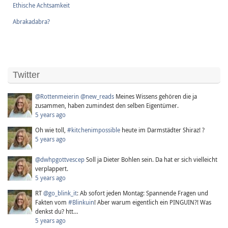
Ethische Achtsamkeit
Abrakadabra?
Twitter
@Rottenmeierin
@new_reads
Meines Wissens gehören die ja
zusammen, haben zumindest den selben Eigentümer.
5 years ago
Oh wie toll,
#kitchenimpossible
heute im Darmstädter Shiraz! ?
5 years ago
@dwhpgottvescep
Soll ja Dieter Bohlen sein. Da hat er sich vielleicht
verplappert.
5 years ago
RT
@go_blink_it
: Ab sofort jeden Montag: Spannende Fragen und
Fakten vom
#Blinkuin
! Aber warum eigentlich ein PINGUIN?! Was
denkst du? htt…
5 years ago